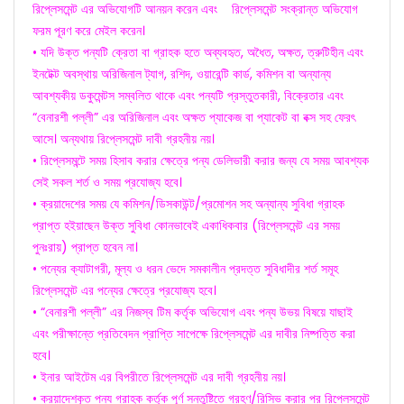
রিপ্লেসমেন্ট এর অভিযোগটি আনয়ন করেন এবং রিপ্লেসমেন্ট সংক্রান্ত অভিযোগ
ফরম পূরণ করে মেইল করেন।
• যদি উক্ত পন্যটি ক্রেতা বা গ্রাহক হতে অব্যবহৃত, অধৈত, অক্ষত, ত্রুটিহীন এবং
ইনটেক্ট অবস্থায় অরিজিনাল ট্যাগ, রশিদ, ওয়ারেন্টি কার্ড, কমিশন বা অন্যান্য
আবশ্যকীয় ডকুমেন্টস সম্বলিত থাকে এবং পন্যটি প্রস্তুতকারী, বিক্রেতার এবং
“বেনারশী পল্লী” এর অরিজিনাল এবং অক্ষত প্যাকেজ বা প্যাকেট বা বক্স সহ ফেরৎ
আসে। অন্যথায় রিপ্লেসমেন্ট দাবী গ্রহনীয় নয়।
• রিপ্লেসমন্টে সময় হিসাব করার ক্ষেত্রে পন্য ডেলিভারী করার জন্য যে সময় আবশ্যক
সেই সকল শর্ত ও সময় প্রযোজ্য হবে।
• ক্রয়াদেশের সময় যে কমিশন/ডিসকাউন্ট/প্রমোশন সহ অন্যান্য সুবিধা গ্রাহক
প্রাপ্ত হইয়াছেন উক্ত সুবিধা কোনভাবেই একাধিকবার (রিপ্লেসমেন্ট এর সময়
পুনঃরায়) প্রাপ্ত হবেন না।
• পন্যের ক্যাটাগরী, মূল্য ও ধরন ভেদে সমকালীন প্রদত্ত সুবিধাদীর শর্ত সমূহ
রিপ্লেসমেন্ট এর পন্যের ক্ষেত্রে প্রযোজ্য হবে।
• “বেনারশী পল্লী” এর নিজস্ব টিম কর্তৃক অভিযোগ এবং পন্য উভয় বিষয়ে যাছাই
এবং পরীক্ষান্তে প্রতিবেদন প্রাপ্তি সাপেক্ষে রিপ্লেসমেন্ট এর দাবীর নিষ্পত্তি করা
হবে।
• ইনার আইটেম এর বিপরীতে রিপ্লেসমেন্ট এর দাবী গ্রহনীয় নয়।
• ক্রয়াদেশকৃত পন্য গ্রাহক কর্তৃক পূর্ণ সন্তুষ্টিতে গ্রহণ/রিসিভ করার পর রিপ্লেসমেন্ট