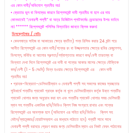
এর কোন দাবী/অভিযোগ গ্রহনীয় নয়।
• ক্রেতার ভুল বা বিলম্বের কারনে রিপ্লেসমেন্ট দাবী গ্রহনীয় না হলে এর দায়
কোনভাবেই “বেনারশী পল্লী” বা অত্র ডিজিটাল প্লাটফর্মের ভেন্ডারদের উপর বর্তাবে
না। ****** রিপ্লেসমেন্ট পলিসির বিস্তারিত জানতে ক্লিক করুন।
ডিসক্লেইমার / নোটঃ
• কেবলমাত্র সাইজ বা আকারের ক্ষেত্র ব্যতীত) পন্য রিসিভ করার 24 ঘন্টা পরে
আনীত রিপ্লেসমেন্ট এর কোন দাবী/পন্যের রং বা উজ্জ্বলতার ক্ষেত্রে ছবির রেজুলেশন,
ডিসপ্লে, মনিটর বা আলোর স্বল্পতা/পর্য্যাপ্ততার কারণে কম/বেশী তারতম্য বা
ভিন্নতা দেখা দিলে রিপ্লেসমেন্ট এর দাবী বা পন্যের আকার মাপের ক্ষেত্রে যৌক্তিক
কম/বেশী (1 - 5 সেঃমি) ভিন্ন হওয়ার ক্ষেত্রে রিপ্লেসমেন্ট এর কোন দাবী
গ্রহনীয় নয়।
• গ্রাহক-বিক্রেতা-ডেলিভারীম্যান ও বেনারশী পল্লী সহ সকলের কাজের স্বচ্ছতার
সুবিধার্থে পন্যটির প্যাকেট গ্রাহক কর্তৃক না খুলে ডেলিভারীম্যান কর্তৃক উক্ত পন্যটির
প্যাকেট খোলার জন্য অনুরোধ করা হল এবং পন্যটির প্যাকেট খোলার সময় ডেলিভারী
ম্যান সহ পন্যটির একাধিক ছবি/ভিডিও ক্লিপ নিজ সংগ্রহে রাখার এবং পন্যের
রিপ্লেসমেন্ট এর আবশ্যক হলে (অভিযোগ এর সহিত ছবি/ভিডিও ক্লিপ সহ
মেইল/ম্যাসেন্জার/হোয়াটসঅ্যাপ এর মাধ্যমে পাঠাতে হবে) পন্যটি সাথে সাথে
বেনারশী পল্লী বরাবরে প্রেরণ করার জণ্য ডেলিভারীম ম্যান এর নিকট ফেরৎ পাঠানোর