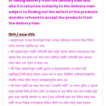
of taking delivery from the delivery man and
also it is returned instantly to the delivery man
subject to finding out the defect of the products
and also refused to accept the products from
the delivery man.
রিটার্নস / এক্সচেঞ্জ পলিসিঃ
• ক্রয়াদেশকৃত পণ্যের রিপ্লেসমেন্ট উক্ত পণ্যের পর্য্যাপ্ততা সাপেক্ষে নিম্ন লিখিত
শর্তের আলোকে গ্রহনীয় হবে. যথাঃ
• যদি ক্রয়াদেশকৃত পন্যটি ডেলিভারী ম্যান কর্তৃক গ্রাহক বরাবরে হস্তান্তরের সময়
গ্রাহক উহা চেক করেন এবং সাথে সাথে ত্রটিপূর্ণ পন্যটি ডেলিভারী ম্যান বরাবরে
ফেরৎ পাঠান এবং গ্রহণ না করেন এবং
• যদি উক্ত ক্রয়াদেশকৃত পন্যটি ভেন্ডার বা ম্যানুফাকচারার এর কারনে নষ্ট/
ত্রুটিযুক্ত/ক্ষতিগ্রস্থ হিসাবে দেখতে পান বা অত্র ডিজিটাল প্লাটফর্মে উল্ল্যেখিত
পন্যটির বর্ণনার সহিত বাস্তব অসামঞ্জস্যপূর্ণতা থাকে এবং
• যদি উক্ত ত্রুটি ধরা পরার সাথে সাথে “বেনারশী পল্লী” এর সেলস সেন্টার এ গ্রাহক
কর্তৃক সরাসরি ভিডিও/লাইভ চ্যাট এর মাধ্যমে বা পন্য রিসিভ করা থেকে সর্বোচ্চ 24
ঘন্টার মধ্যে সরাসরি মোবাইল বা ফোন (পন্য ডেলিভারী ম্যান হতে রিসিভ করার সময়
ত্রটি পাওয়া গিয়াছে তৎসংক্রান্ত ভিডিও ক্লিপ সহ মেইল করা) করার মাধ্যমে